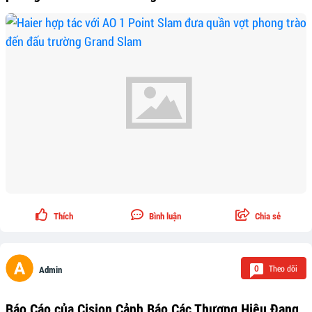
Thích
Bình luận
Chia sẻ
Theo dõi
0
Admin
Báo Cáo của Cision Cảnh Báo Các Thương Hiệu Đang