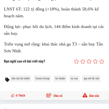
LNST 6T: 122 tỷ đồng (+18%), hoàn thành 58,6% kế
hoạch năm.
Động lực: phục hồi du lịch, 144 điểm kinh doanh tại các
sân bay.
Triển vọng mở rộng: khai thác nhà ga T3 – sân bay Tân
Sơn Nhất.
Bạn nghĩ sao về bài viết này?
báo cáo tài chính
Taseco Group
lợi nhuận
nợ vay
quy mô tài sản
0
Thích
Chia sẻ
Báo xấu