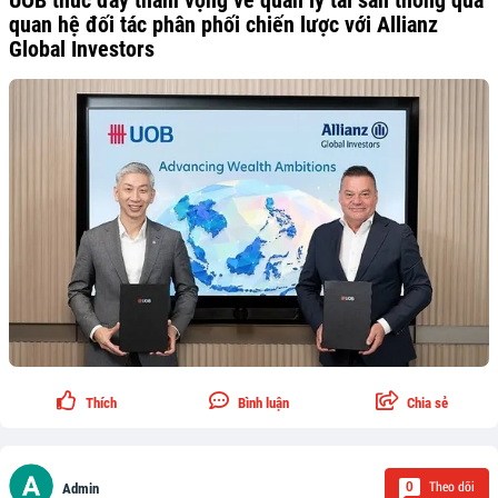
UOB thúc đẩy tham vọng về quản lý tài sản thông qua
quan hệ đối tác phân phối chiến lược với Allianz
Global Investors
Thích
Bình luận
Chia sẻ
Theo dõi
0
Admin