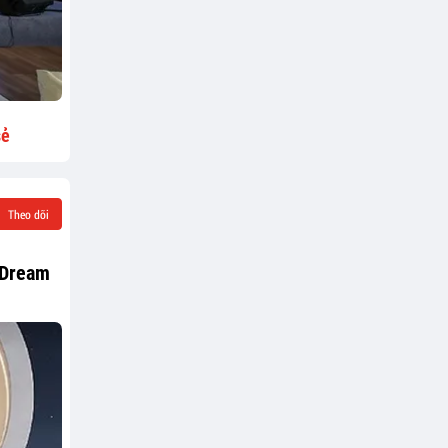
sẻ
Theo dõi
 Dream