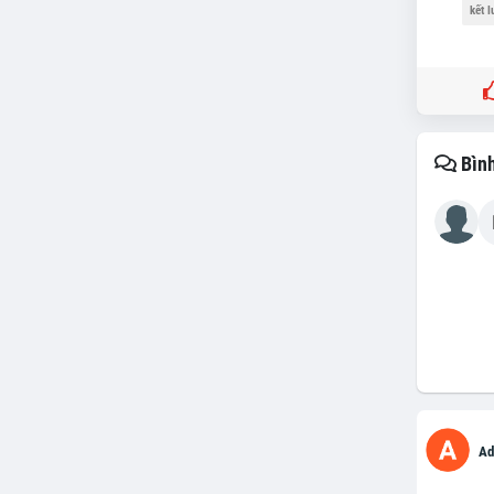
kết l
Bình
Ad