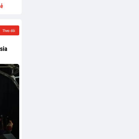
sẻ
Theo dõi
sia