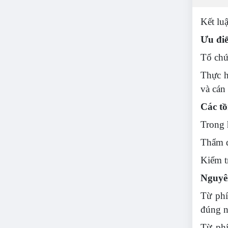
Kết lu
Ưu đi
Tổ chứ
Thực h
và cán
Các tồ
Trong 
Thẩm đ
Kiểm t
Nguyên
Từ phí
đúng n
Từ ph