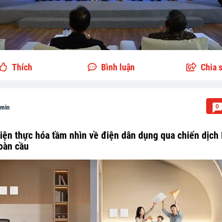
Thích
Bình luận
Chia 
0
min
iện thực hóa tầm nhìn về điện dân dụng qua chiến dịch
oàn cầu