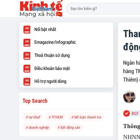
Nổi bật nhất
Than
Emagazine/Infographic
động
Thoả thuận sử dụng
Ngân hà
Điều khoản bảo mật
hàng T
Thiêm) 
Hỗ trợ người dùng
Top Search
BQT 
# nợ thuế
# TP.HCM
# kết luận thanh tra
Thông 
# doanh nghiệp
# bất động sản
NHNN C