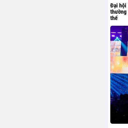
Đại hội
thường 
thể