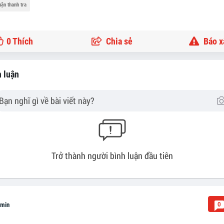
uận thanh tra
0
Thích
Chia sẻ
Báo x
 luận
Trở thành người bình luận đầu tiên
0
min