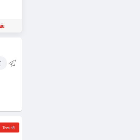
ấu
Theo dõi