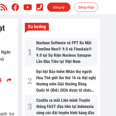
Đăng ký
Đăng nhập
ạt
Xu hướng
Nucleus Software và FPT Ra Mắt
FinnOne Neo® 9.0 và FinnAxia®
a Ngân
9.0 tại Sự Kiện Nucleus Synapse
hủ
Lần Đầu Tiên tại Việt Nam
Đại hội Bảo hiểm Nhân thọ người
Hoa Thế giới lần thứ 16 và Hội nghị
thường niên Giải thưởng Rồng
Quốc tế (IDA) 2026 được tổ chức
trọng thể
Coolita ra mắt Liên minh Truyền
thông FAST đầu tiên tại Indonesia
cùng các đài truyền hình hàng đầu
anh tra