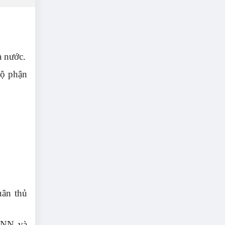
à nước.
bộ phận
uân thủ
HNN và