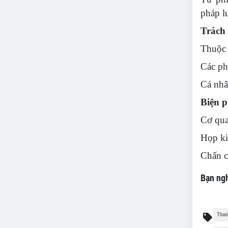
pháp lu
Trách
Thuộc 
Các ph
Cá nhân
Biện p
Cơ qua
Họp ki
Chấn c
Bạn ngh
Than