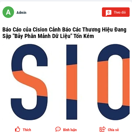
Theo dõi
0
Admin
Báo Cáo của Cision Cảnh Báo Các Thương Hiệu Đang
Sập "Bẫy Phân Mảnh Dữ Liệu" Tốn Kém
Thích
Bình luận
Chia sẻ