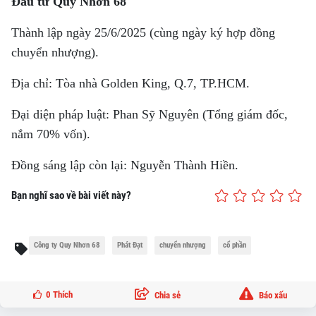
Đầu tư Quy Nhơn 68
Thành lập ngày 25/6/2025 (cùng ngày ký hợp đồng
chuyển nhượng).
Địa chỉ: Tòa nhà Golden King, Q.7, TP.HCM.
Đại diện pháp luật: Phan Sỹ Nguyên (Tổng giám đốc,
nắm 70% vốn).
Đồng sáng lập còn lại: Nguyễn Thành Hiền.
Bạn nghĩ sao về bài viết này?
Công ty Quy Nhơn 68
Phát Đạt
chuyển nhượng
cổ phần
0
Thích
Chia sẻ
Báo xấu