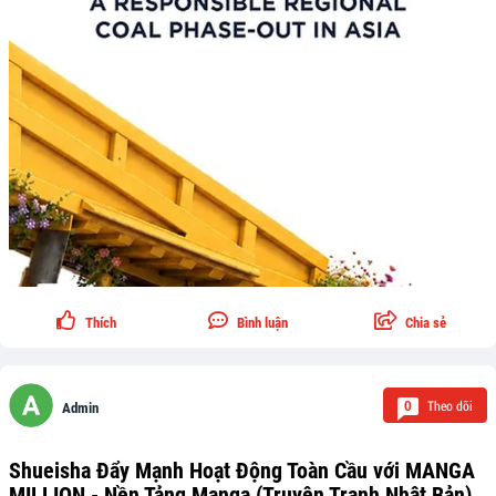
Thích
Bình luận
Chia sẻ
Theo dõi
0
Admin
Shueisha Đẩy Mạnh Hoạt Động Toàn Cầu với MANGA
MILLION - Nền Tảng Manga (Truyện Tranh Nhật Bản)