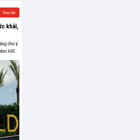
Theo dõi
ức khải,
áng chú ý
den Hill.