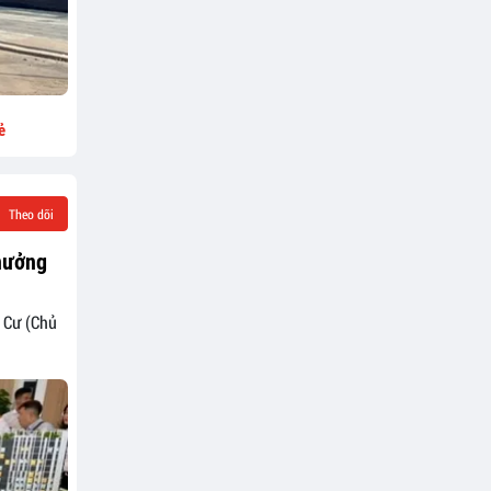
ẻ
Theo dõi
thưởng
a Cư (Chủ