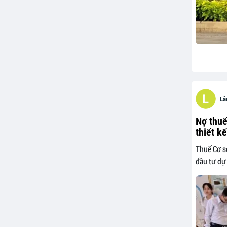
Lâ
Nợ thuế
thiết k
Thuế Cơ s
đầu tư dự 