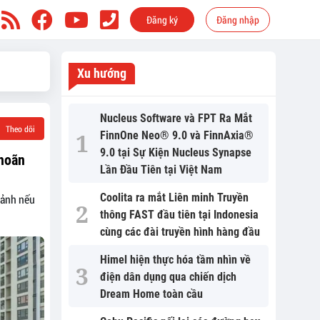
Đăng ký
Đăng nhập
Xu hướng
Nucleus Software và FPT Ra Mắt
Theo dõi
FinnOne Neo® 9.0 và FinnAxia®
9.0 tại Sự Kiện Nucleus Synapse
 hoãn
Lần Đầu Tiên tại Việt Nam
Coolita ra mắt Liên minh Truyền
cảnh nếu
thông FAST đầu tiên tại Indonesia
cùng các đài truyền hình hàng đầu
Himel hiện thực hóa tầm nhìn về
điện dân dụng qua chiến dịch
Dream Home toàn cầu