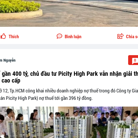
Thích
Bình luận
Chia s
m Nguyễn
0
 gần 400 tỷ, chủ đầu tư Picity High Park vẫn nhận giải 
ế cao cấp
ở 12, Tp.HCM công khai nhiều doanh nghiệp nợ thuế trong đó Công ty Gi
án Picity High Park) nợ thuế tới gần 396 tỷ đồng.