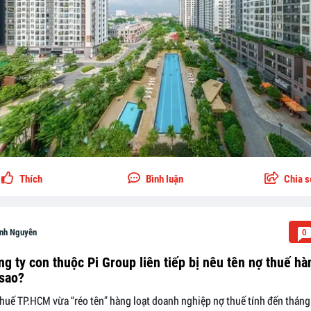
Thích
Bình luận
Chia s
nh Nguyên
0
ng ty con thuộc Pi Group liên tiếp bị nêu tên nợ thuế h
 sao?
huế TP.HCM vừa “réo tên” hàng loạt doanh nghiệp nợ thuế tính đến thán