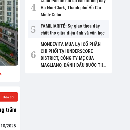
Cebu Pacific nối lại các đường bay
Hà Nội-Clark, Thành phố Hồ Chí
Minh-Cebu
FAMILIARITÉ: Sự giao thoa đầy
chất thơ giữa điện ảnh và văn học
MONDEVITA MUA LẠI CỔ PHẦN
CHI PHỐI TẠI UNDERSCORE
DISTRICT, CÔNG TY MẸ CỦA
MAGLIANO, ĐÁNH DẤU BƯỚC THỨ
HAI TRONG QUÁ TRÌNH XÂY DỰNG
ẻ
NỀN TẢNG THƯƠNG HIỆU CAO
CẤP MỚI CỦA Ý.
Theo dõi
àng trăm
g 10/2025