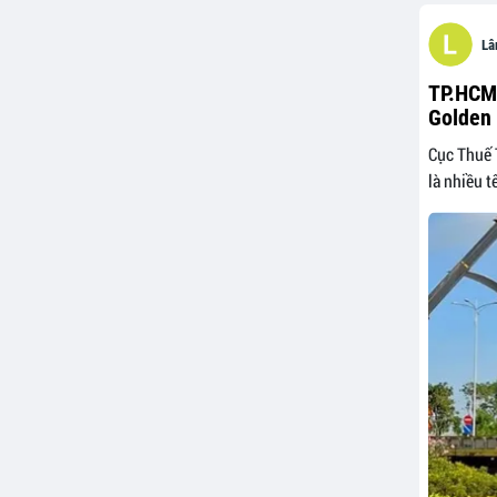
Lâ
TP.HCM:
Golden 
Cục Thuế 
là nhiều t