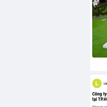
Lâ
Công ty
tại TP.
Công ty co