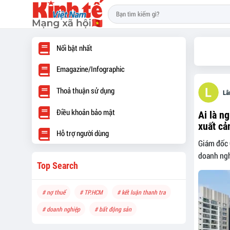
Nổi bật nhất
Emagazine/Infographic
Thoả thuận sử dụng
Lâ
Điều khoản bảo mật
Ai là n
xuất cả
Hỗ trợ người dùng
Giám đốc 
doanh ngh
Top Search
# nợ thuế
# TP.HCM
# kết luận thanh tra
# doanh nghiệp
# bất động sản