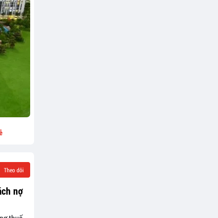
ẻ
Theo dõi
ách nợ
 nợ thuế