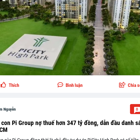
Thích
Bình luận
Chia s
m Nguyễn
0
 con Pi Group nợ thuế hơn 347 tỷ đồng, dẫn đầu danh s
HCM
n của Pi Group đồng thời là chủ đầu tư dự án PiCity High Park có số tiền