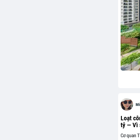
Mi
Loạt cô
tỷ — Vì
Cơ quan T